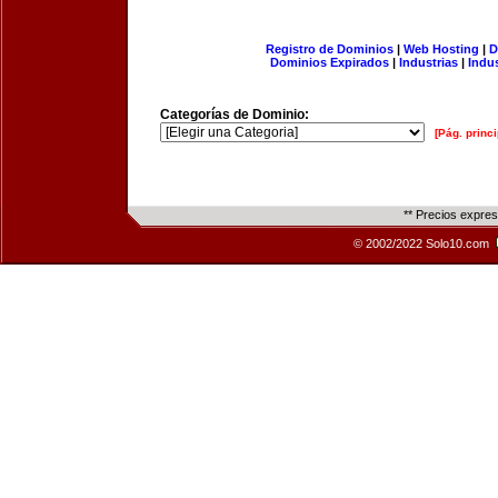
Registro de Dominios
|
Web Hosting
|
D
Dominios Expirados
|
Industrias
|
Indu
Categorías de Dominio:
[Pág. princi
** Precios expre
© 2002/2022 Solo10.com