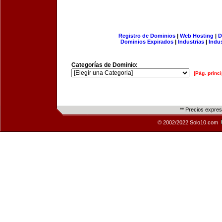
Registro de Dominios
|
Web Hosting
|
D
Dominios Expirados
|
Industrias
|
Indu
Categorías de Dominio:
[Pág. princi
** Precios expre
© 2002/2022 Solo10.com