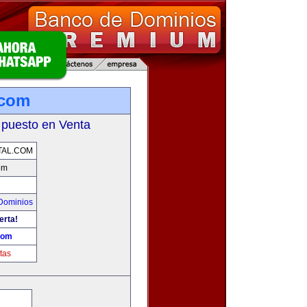
.com
 puesto en Venta
TAL.COM
om
Dominios
erta!
.com
tas