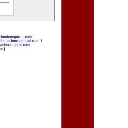
aciondenegocios.com
|
nformacioncomercial.com
|
i-
macioncontable.com
|
om
|