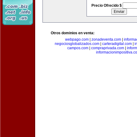
Precio Ofrecido $
Otros dominios en venta:
webpago.com
|
zonadeventa.com
|
inform
negociosglobalizados.com
|
carteradigital.com
|
i
campos.com
|
compraprivada.com
|
infor
informacionimpositiva.c