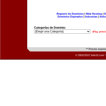
Registro de Dominios
|
Web Hosting
|
D
Dominios Expirados
|
Industrias
|
Indu
Categorías de Dominio:
[Pág. princi
** Precios expre
© 2002/2022 Solo10.com