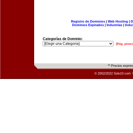
Registro de Dominios
|
Web Hosting
|
D
Dominios Expirados
|
Industrias
|
Indu
Categorías de Dominio:
[Pág. princi
** Precios expre
© 2002/2022 Solo10.com