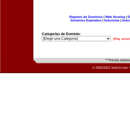
Registro de Dominios
|
Web Hosting
|
D
Dominios Expirados
|
Industrias
|
Indu
Categorías de Dominio:
[Pág. princi
** Precios expre
© 2002/2022 Solo10.com