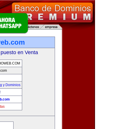
web.com
 puesto en Venta
IOWEB.COM
b.com
g y Dominios
!
eb.com
tas