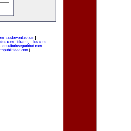
com
|
sectorventas.com
|
ades.com
|
feiranegocios.com
|
|
consultoriaseguridad.com
|
aenpublicidad.com
|