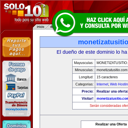
monetizatusiti
El dueño de este dominio lo ha
Mayusculas:
MONETIZATUSITIO
Minusculas:
monetizatusitio.com
Longitud:
15 caracteres
Categorias:
Internet
,
Web Hostin
Precio:
Realizar una oferta
Visitar!
monetizatusitio.co
Serán consideradas ofer
Realizar una Oferta