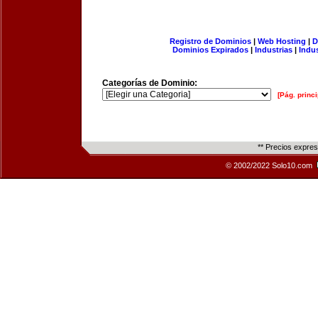
Registro de Dominios
|
Web Hosting
|
D
Dominios Expirados
|
Industrias
|
Indu
Categorías de Dominio:
[Pág. princi
** Precios expre
© 2002/2022 Solo10.com