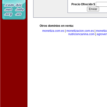
Precio Ofrecido $
Otros dominios en venta:
monetiza.com.es
|
monetizacion.com.es
|
monetiz
nutricioncanina.com
|
agrove