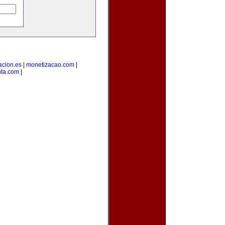
acion.es
|
monetizacao.com
|
nta.com
|