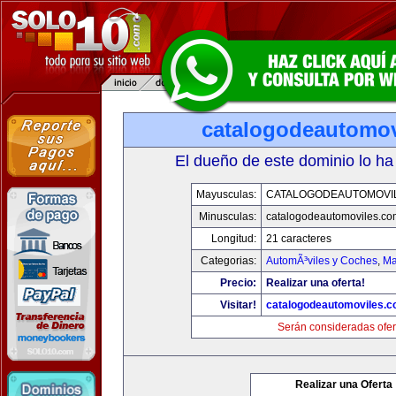
catalogodeautomov
El dueño de este dominio lo ha
Mayusculas:
CATALOGODEAUTOMOVI
Minusculas:
catalogodeautomoviles.co
Longitud:
21 caracteres
Categorias:
AutomÃ³viles y Coches
,
Ma
Precio:
Realizar una oferta!
Visitar!
catalogodeautomoviles.
Serán consideradas ofer
Realizar una Oferta