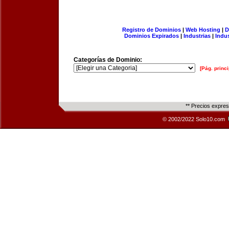
Registro de Dominios
|
Web Hosting
|
D
Dominios Expirados
|
Industrias
|
Indu
Categorías de Dominio:
[Pág. princi
** Precios expre
© 2002/2022 Solo10.com