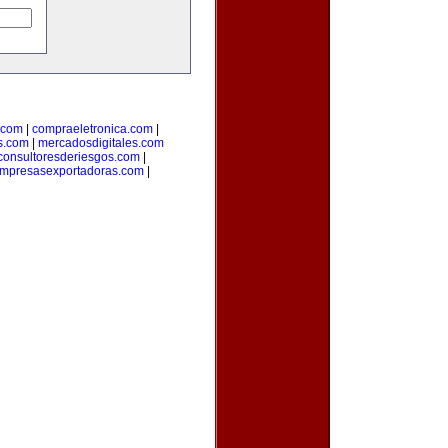
.com
|
compraeletronica.com
|
s.com
|
mercadosdigitales.com
consultoresderiesgos.com
|
mpresasexportadoras.com
|