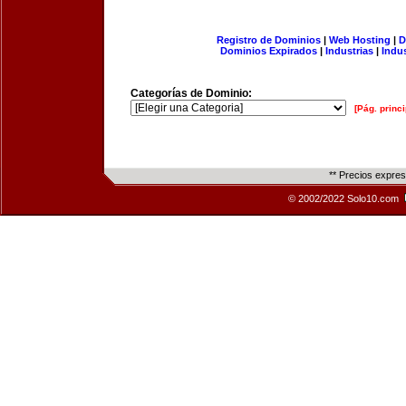
Registro de Dominios
|
Web Hosting
|
D
Dominios Expirados
|
Industrias
|
Indu
Categorías de Dominio:
[Pág. princi
** Precios expre
© 2002/2022 Solo10.com