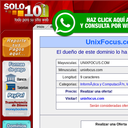
UnixFocus.
El dueño de este dominio lo ha
Mayusculas:
UNIXFOCUS.COM
Minusculas:
unixfocus.com
Longitud:
9 caracteres
Categorias:
InformÃ¡tica y ComputaciÃ³n
,
Precio:
Realizar una oferta!
Visitar!
unixfocus.com
Serán consideradas ofer
Realizar una Oferta