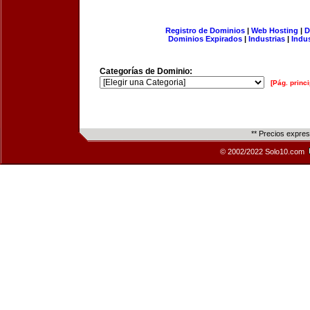
Registro de Dominios
|
Web Hosting
|
D
Dominios Expirados
|
Industrias
|
Indu
Categorías de Dominio:
[Pág. princi
** Precios expre
© 2002/2022 Solo10.com