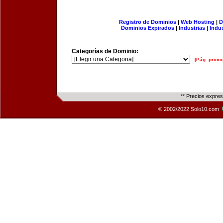
Registro de Dominios
|
Web Hosting
|
D
Dominios Expirados
|
Industrias
|
Indu
Categorías de Dominio:
[Pág. princi
** Precios expre
© 2002/2022 Solo10.com