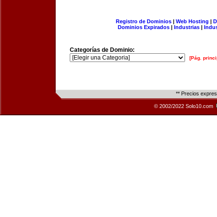
Registro de Dominios
|
Web Hosting
|
D
Dominios Expirados
|
Industrias
|
Indu
Categorías de Dominio:
[Pág. princi
** Precios expre
© 2002/2022 Solo10.com