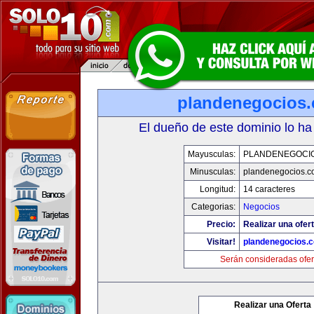
plandenegocios.
El dueño de este dominio lo ha
Mayusculas:
PLANDENEGOCIO
Minusculas:
plandenegocios.c
Longitud:
14 caracteres
Categorias:
Negocios
Precio:
Realizar una ofert
Visitar!
plandenegocios.
Serán consideradas ofer
Realizar una Oferta