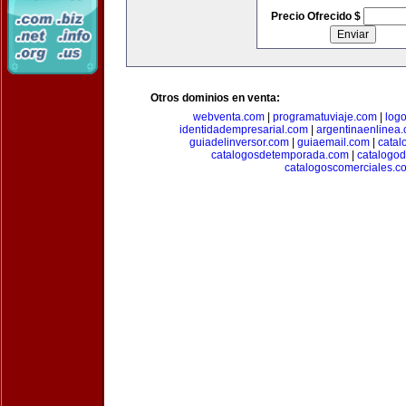
Precio Ofrecido $
Otros dominios en venta:
webventa.com
|
programatuviaje.com
|
log
identidadempresarial.com
|
argentinaenlinea
guiadelinversor.com
|
guiaemail.com
|
catal
catalogosdetemporada.com
|
catalogo
catalogoscomerciales.c