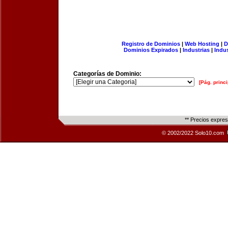
Registro de Dominios
|
Web Hosting
|
D
Dominios Expirados
|
Industrias
|
Indu
Categorías de Dominio:
[Pág. princi
** Precios expre
© 2002/2022 Solo10.com