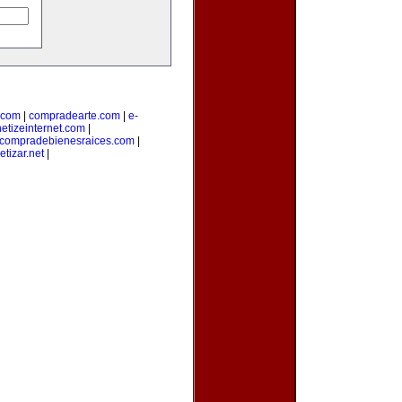
.com
|
compradearte.com
|
e-
etizeinternet.com
|
compradebienesraices.com
|
tizar.net
|