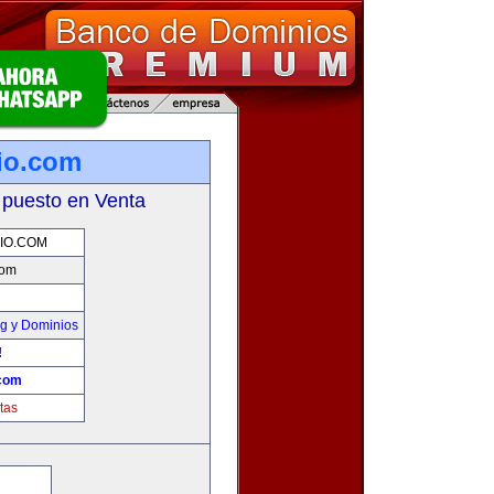
io.com
 puesto en Venta
IO.COM
com
g y Dominios
!
.com
tas