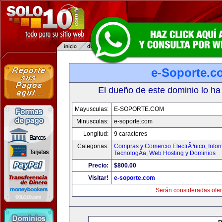
e-Soporte.c
El dueño de este dominio lo ha
Mayusculas:
E-SOPORTE.COM
Minusculas:
e-soporte.com
Longitud:
9 caracteres
Categorias:
Compras y Comercio ElectrÃ³nico
,
Info
TecnologÃ­a
,
Web Hosting y Dominios
Precio:
$800.00
Visitar!
e-soporte.com
Serán consideradas ofer