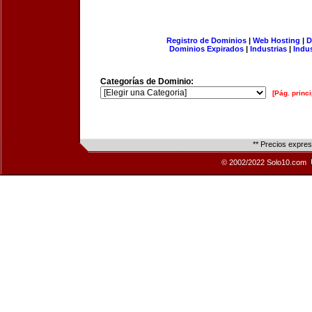
Registro de Dominios
|
Web Hosting
|
D
Dominios Expirados
|
Industrias
|
Indu
Categorías de Dominio:
[Pág. princi
** Precios expre
© 2002/2022 Solo10.com