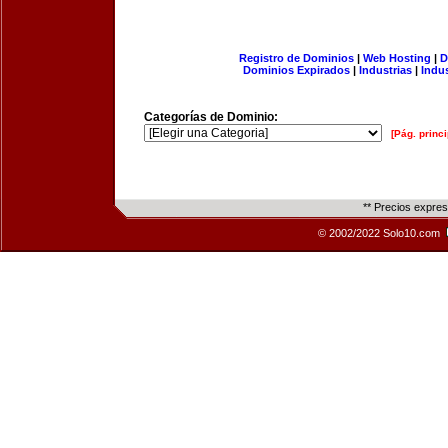
Registro de Dominios
|
Web Hosting
|
D
Dominios Expirados
|
Industrias
|
Indu
Categorías de Dominio:
[Pág. princi
** Precios expre
© 2002/2022 Solo10.com