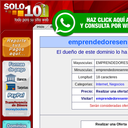
emprendedoresen
El dueño de este dominio lo ha
Mayusculas:
EMPRENDEDORES
Minusculas:
emprendedoresenre
Longitud:
18 caracteres
Categorias:
Internet
,
Negocios
Precio:
Realizar una oferta!
Visitar!
emprendedoresenr
Serán consideradas ofer
Realizar una Oferta