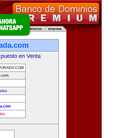
rada.com
 puesto en Venta
PORADA.COM
a.com
ades
da.com
tas