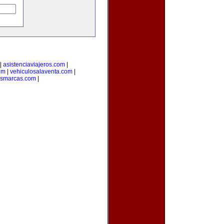
|
asistenciaviajeros.com
|
om
|
vehiculosalaventa.com
|
asmarcas.com
|