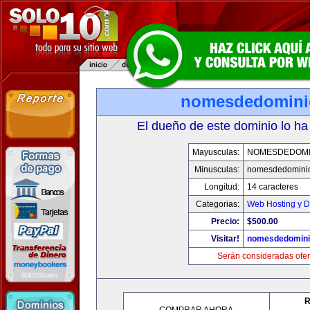
nomesdedomini
El dueño de este dominio lo ha
Mayusculas:
NOMESDEDOMI
Minusculas:
nomesdedomini
Longitud:
14 caracteres
Categorias:
Web Hosting y D
Precio:
$500.00
Visitar!
nomesdedomini
Serán consideradas ofer
R