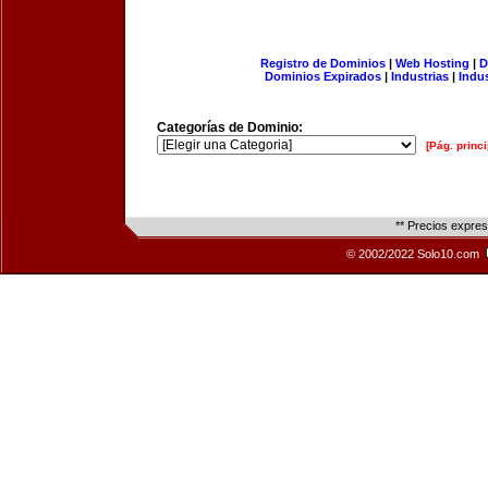
Registro de Dominios
|
Web Hosting
|
D
Dominios Expirados
|
Industrias
|
Indu
Categorías de Dominio:
[Pág. princi
** Precios expre
© 2002/2022 Solo10.com