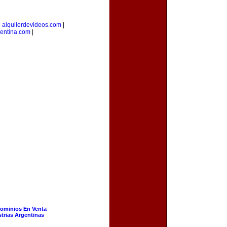
|
alquilerdevideos.com
|
gentina.com
|
ominios En Venta
strias Argentinas