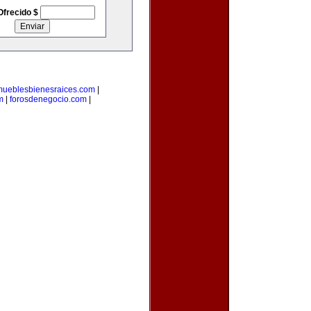
Ofrecido $
mueblesbienesraices.com
|
m
|
forosdenegocio.com
|