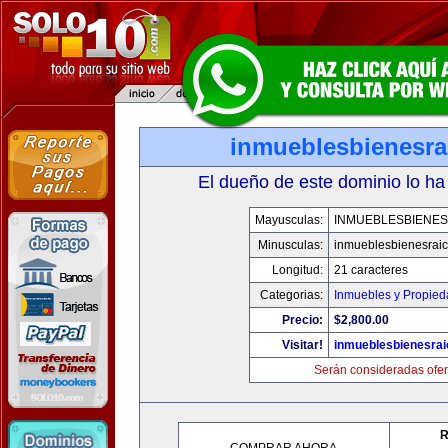
inmueblesbienesra
El dueño de este dominio lo ha
Mayusculas:
INMUEBLESBIENES
Minusculas:
inmueblesbienesrai
Longitud:
21 caracteres
Categorias:
Inmuebles y Propie
Precio:
$2,800.00
Visitar!
inmueblesbienesra
Serán consideradas ofer
R