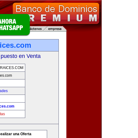
ices.com
 puesto en Venta
RAICES.COM
ces.com
dades
ices.com
tas
ealizar una Oferta