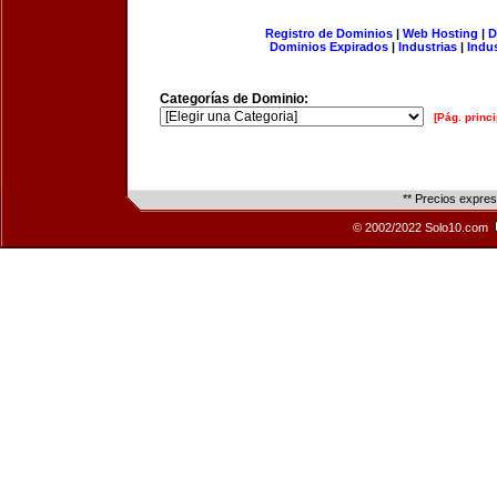
Registro de Dominios
|
Web Hosting
|
D
Dominios Expirados
|
Industrias
|
Indu
Categorías de Dominio:
[Pág. princi
** Precios expre
© 2002/2022 Solo10.com