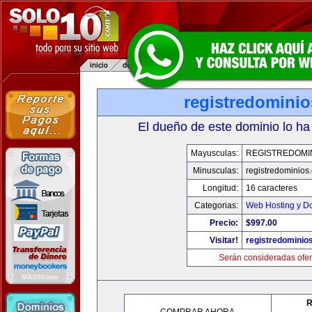
registredomini
El dueño de este dominio lo ha
Mayusculas:
REGISTREDOMI
Minusculas:
registredominios
Longitud:
16 caracteres
Categorias:
Web Hosting y D
Precio:
$997.00
Visitar!
registredominio
Serán consideradas ofer
R