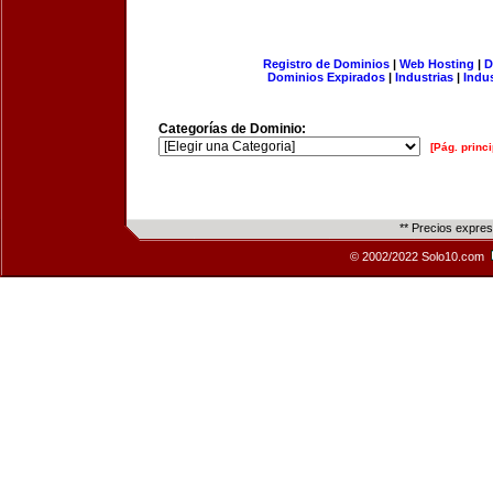
Registro de Dominios
|
Web Hosting
|
D
Dominios Expirados
|
Industrias
|
Indu
Categorías de Dominio:
[Pág. princi
** Precios expre
© 2002/2022 Solo10.com