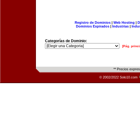
Registro de Dominios
|
Web Hosting
|
D
Dominios Expirados
|
Industrias
|
Indu
Categorías de Dominio:
[Pág. princi
** Precios expre
© 2002/2022 Solo10.com