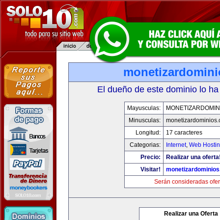
monetizardomin
El dueño de este dominio lo ha
Mayusculas:
MONETIZARDOMIN
Minusculas:
monetizardominios
Longitud:
17 caracteres
Categorias:
Internet
,
Web Hostin
Precio:
Realizar una oferta
Visitar!
monetizardominio
Serán consideradas ofer
Realizar una Oferta