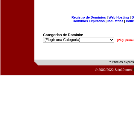
Registro de Dominios
|
Web Hosting
|
D
Dominios Expirados
|
Industrias
|
Indu
Categorías de Dominio:
[Pág. princi
** Precios expre
© 2002/2022 Solo10.com