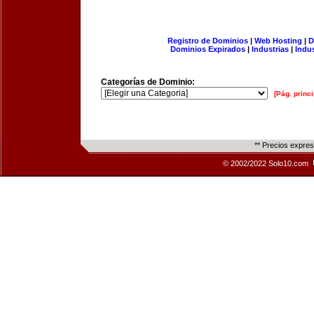
Registro de Dominios
|
Web Hosting
|
D
Dominios Expirados
|
Industrias
|
Indu
Categorías de Dominio:
[Pág. princi
** Precios expre
© 2002/2022 Solo10.com