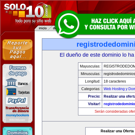
registrodedomin
El dueño de este dominio lo ha
Mayusculas:
REGISTRODEDOM
Minusculas:
registrodedominios
Longitud:
18 caracteres
Categorias:
Web Hosting y Dom
Precio:
Realizar una ofert
Visitar!
registrodedominio
Serán consideradas ofer
Realizar una Oferta