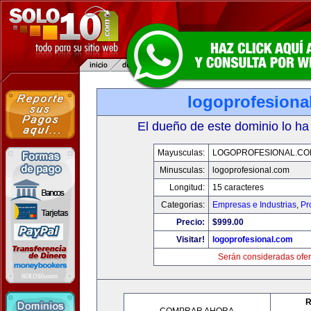
logoprofesiona
El dueño de este dominio lo ha
Mayusculas:
LOGOPROFESIONAL.CO
Minusculas:
logoprofesional.com
Longitud:
15 caracteres
Categorias:
Empresas e Industrias
,
Pr
Precio:
$999.00
Visitar!
logoprofesional.com
Serán consideradas ofer
R