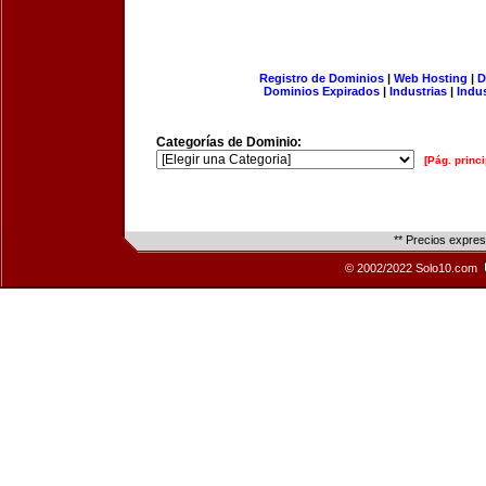
Registro de Dominios
|
Web Hosting
|
D
Dominios Expirados
|
Industrias
|
Indu
Categorías de Dominio:
[Pág. princi
** Precios expre
© 2002/2022 Solo10.com