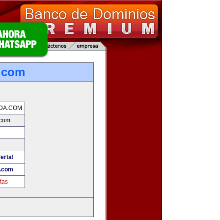
.com
DA.COM
com
erta!
.com
tas