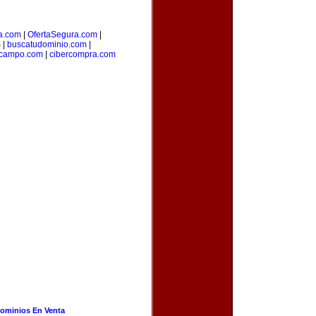
a.com
|
OfertaSegura.com
|
m
|
buscatudominio.com
|
campo.com
|
cibercompra.com
ominios En Venta