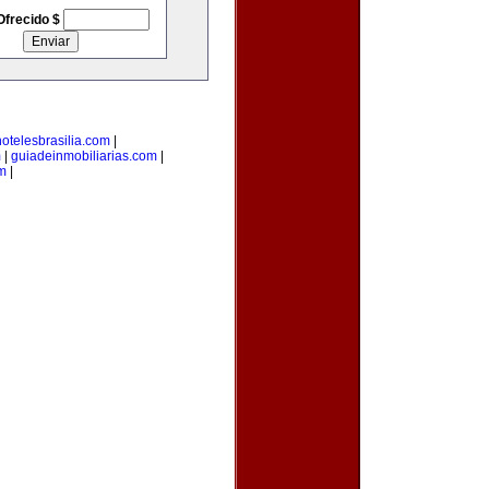
Ofrecido $
hotelesbrasilia.com
|
m
|
guiadeinmobiliarias.com
|
m
|