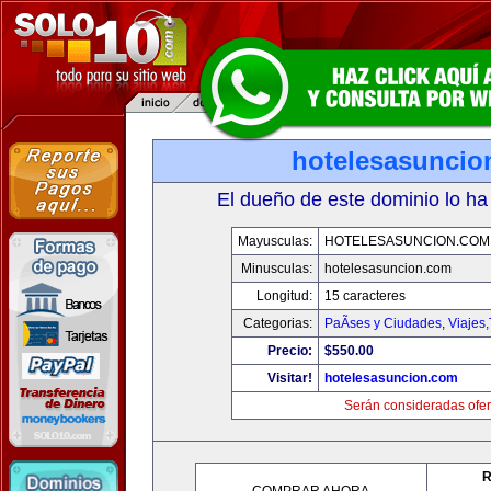
hotelesasuncio
El dueño de este dominio lo ha
Mayusculas:
HOTELESASUNCION.COM
Minusculas:
hotelesasuncion.com
Longitud:
15 caracteres
Categorias:
PaÃ­ses y Ciudades
,
Viajes
Precio:
$550.00
Visitar!
hotelesasuncion.com
Serán consideradas ofer
R