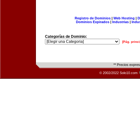
Registro de Dominios
|
Web Hosting
|
D
Dominios Expirados
|
Industrias
|
Indu
Categorías de Dominio:
[Pág. princi
** Precios expre
© 2002/2022 Solo10.com