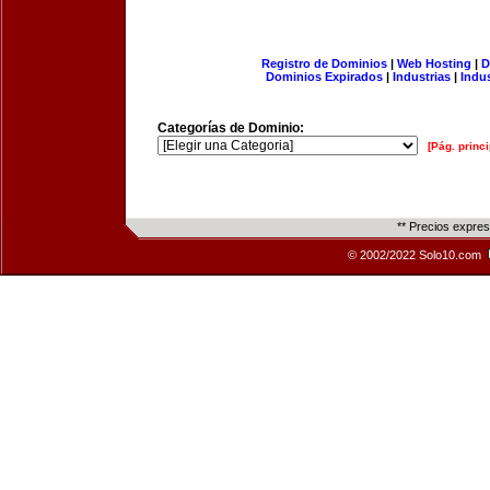
Registro de Dominios
|
Web Hosting
|
D
Dominios Expirados
|
Industrias
|
Indu
Categorías de Dominio:
[Pág. princi
** Precios expre
© 2002/2022 Solo10.com