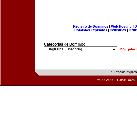
Registro de Dominios
|
Web Hosting
|
D
Dominios Expirados
|
Industrias
|
Indu
Categorías de Dominio:
[Pág. princi
** Precios expre
© 2002/2022 Solo10.com