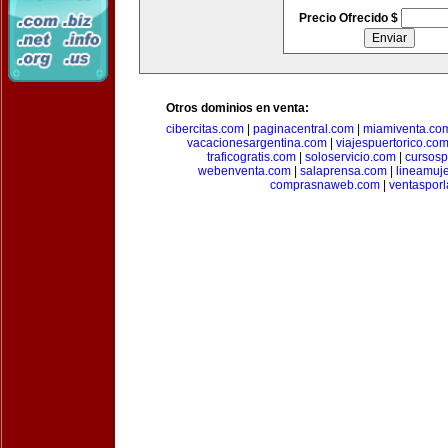
Precio Ofrecido $
Otros dominios en venta:
cibercitas.com
|
paginacentral.com
|
miamiventa.co
vacacionesargentina.com
|
viajespuertorico.co
traficogratis.com
|
soloservicio.com
|
cursosp
webenventa.com
|
salaprensa.com
|
lineamuj
comprasnaweb.com
|
ventaspor