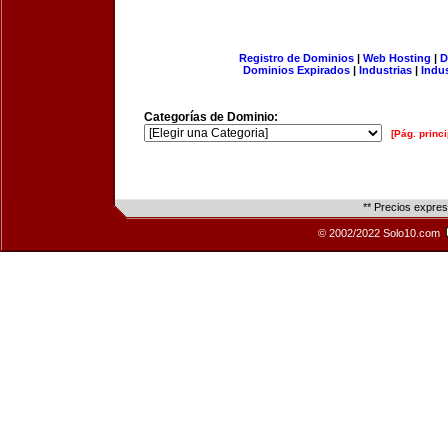
Registro de Dominios
|
Web Hosting
|
D
Dominios Expirados
|
Industrias
|
Indu
Categorías de Dominio:
[Pág. princi
** Precios expre
© 2002/2022 Solo10.com