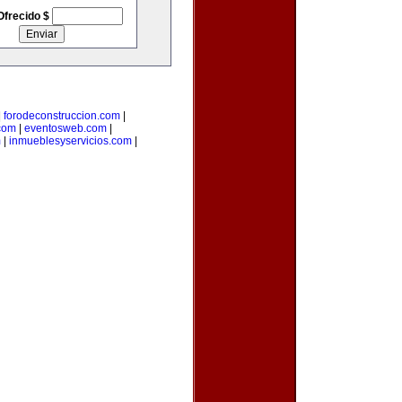
Ofrecido $
|
forodeconstruccion.com
|
com
|
eventosweb.com
|
m
|
inmueblesyservicios.com
|