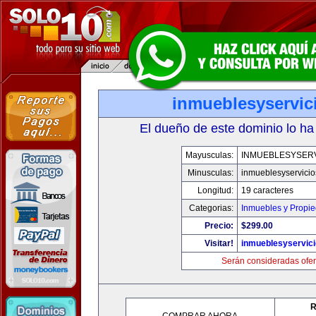
inmueblesyservic
El dueño de este dominio lo ha
Mayusculas:
INMUEBLESYSERV
Minusculas:
inmueblesyservici
Longitud:
19 caracteres
Categorias:
Inmuebles y Propi
Precio:
$299.00
Visitar!
inmueblesyservic
Serán consideradas ofer
R