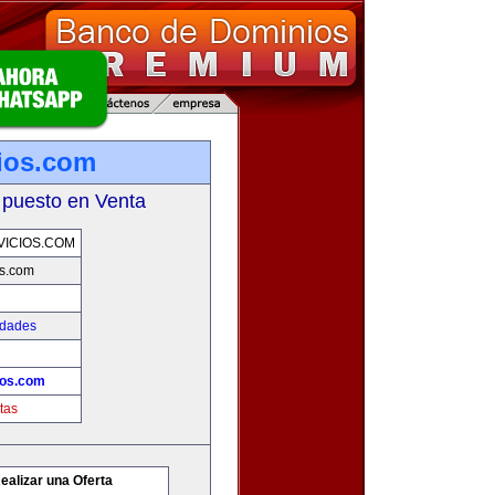
ios.com
 puesto en Venta
ICIOS.COM
os.com
edades
ios.com
tas
ealizar una Oferta