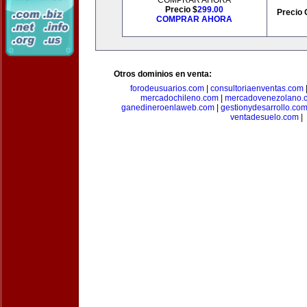
COMPRAR AHORA
Precio $
299.00
Precio 
COMPRAR AHORA
Otros dominios en venta:
forodeusuarios.com
|
consultoriaenventas.com
mercadochileno.com
|
mercadovenezolano.
ganedineroenlaweb.com
|
gestionydesarrollo.co
ventadesuelo.com
|