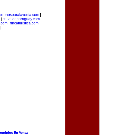
errenosparalaventa.com
|
|
casasenparaguay.com
|
s.com
|
fincaturistica.com
|
|
ominios En Venta