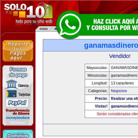
ganamasdiner
Vendido!
Mayusculas:
GANAMASDIN
Minusculas:
ganamasdinero
Longitud:
13 caracteres
Categorias:
Negocios
Precio:
Realizar una of
Visitar!
ganamasdiner
Serán consideradas ofer