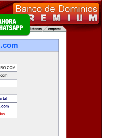
o.com
ERO.COM
.com
erta!
o.com
tas