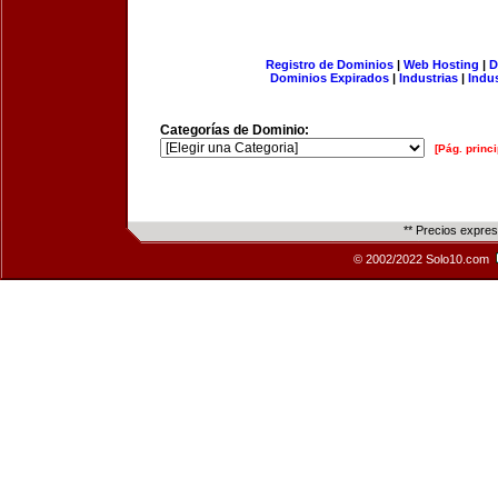
Registro de Dominios
|
Web Hosting
|
D
Dominios Expirados
|
Industrias
|
Indu
Categorías de Dominio:
[Pág. princi
** Precios expre
© 2002/2022 Solo10.com