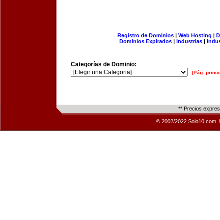
Registro de Dominios
|
Web Hosting
|
D
Dominios Expirados
|
Industrias
|
Indu
Categorías de Dominio:
[Pág. princi
** Precios expre
© 2002/2022 Solo10.com