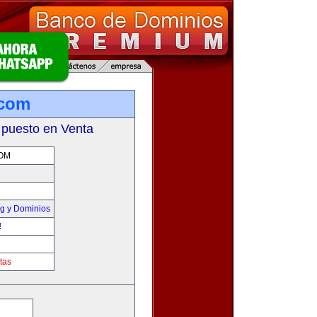
.com
 puesto en Venta
OM
g y Dominios
!
tas