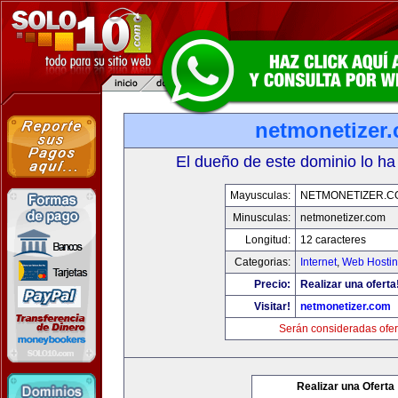
netmonetizer
El dueño de este dominio lo ha
Mayusculas:
NETMONETIZER.C
Minusculas:
netmonetizer.com
Longitud:
12 caracteres
Categorias:
Internet
,
Web Hostin
Precio:
Realizar una oferta
Visitar!
netmonetizer.com
Serán consideradas ofer
Realizar una Oferta