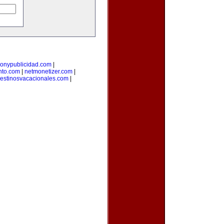
onypublicidad.com
|
nto.com
|
netmonetizer.com
|
estinosvacacionales.com
|