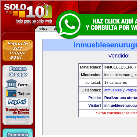
inmueblesenurug
Vendido!
Mayusculas:
INMUEBLESENUR
Minusculas:
inmueblesenurugu
Longitud:
18 caracteres
Categorias:
Inmuebles y Propi
Precio:
Realizar una oferta
Visitar!
inmueblesenurugu
Serán consideradas ofer