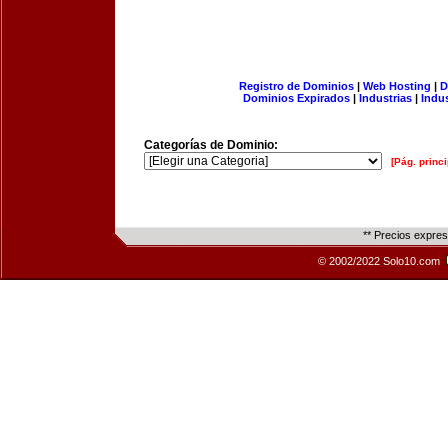
Registro de Dominios
|
Web Hosting
|
D
Dominios Expirados
|
Industrias
|
Indu
Categorías de Dominio:
[Pág. princi
** Precios expre
© 2002/2022 Solo10.com