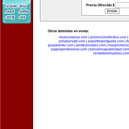
Precio Ofrecido $
Otros dominios en venta:
musicompras.com
|
promocionefectiva.com
|
zonabursatil.com
|
exportimportguide.com
|
f
guiadelinks.com
|
iprofesionales.com
|
maspromoci
paginaprofesional.com
|
barcelonapublicidad.co
rentadeinmuebles.co