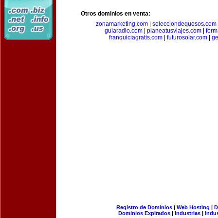
Otros dominios en venta:
zonamarketing.com
|
selecciondequesos.com
guiaradio.com
|
planeatusviajes.com
|
for
franquiciagratis.com
|
futurosolar.com
|
ge
Registro de Dominios
|
Web Hosting
|
D
Dominios Expirados
|
Industrias
|
Indu