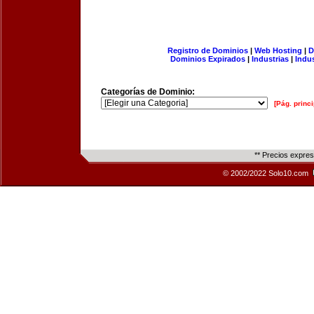
Registro de Dominios
|
Web Hosting
|
D
Dominios Expirados
|
Industrias
|
Indu
Categorías de Dominio:
[Pág. princi
** Precios expre
© 2002/2022 Solo10.com