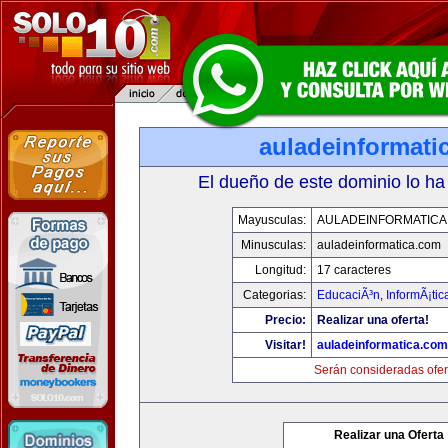
auladeinformati
El dueño de este dominio lo ha
Mayusculas:
AULADEINFORMATICA
Minusculas:
auladeinformatica.com
Longitud:
17 caracteres
Categorias:
EducaciÃ³n
,
InformÃ¡ti
Precio:
Realizar una oferta!
Visitar!
auladeinformatica.com
Serán consideradas ofer
Realizar una Oferta