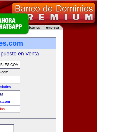
es.com
 puesto en Venta
EBLES.COM
s.com
iedades
a!
es.com
tas