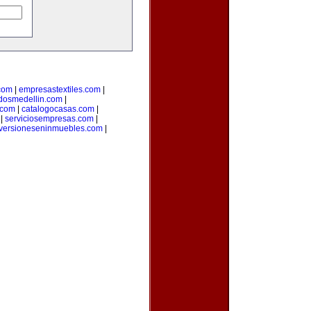
.com
|
empresastextiles.com
|
adosmedellin.com
|
.com
|
catalogocasas.com
|
|
serviciosempresas.com
|
versioneseninmuebles.com
|