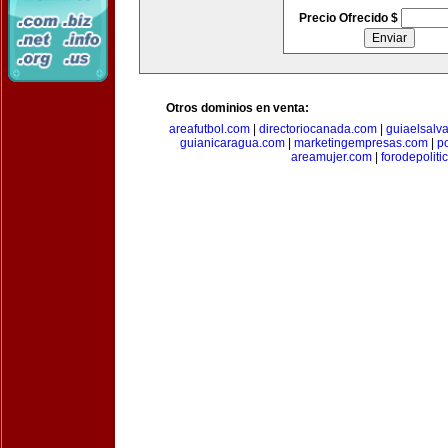
Precio Ofrecido $
Otros dominios en venta:
areafutbol.com
|
directoriocanada.com
|
guiaelsalv
guianicaragua.com
|
marketingempresas.com
|
p
areamujer.com
|
forodepoliti