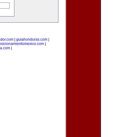
ador.com
|
guiahonduras.com
|
osicionamientomexico.com
|
ca.com
|