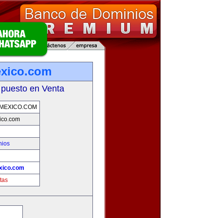
exico.com
 puesto en Venta
MEXICO.COM
ico.com
nios
xico.com
tas