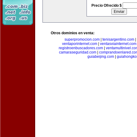
Precio Ofrecido $
Otros dominios en venta:
superpromocion.com
|
tenisargentino.com
|
ventaporinternet.com
|
ventasviainternet.com
registroenbuscadores.com
|
ventamultinivel.c
camaraseguridad.com
|
comprandoenlared.co
guiabeijing.com
|
guiahongko