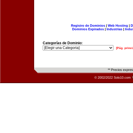
Registro de Dominios
|
Web Hosting
|
D
Dominios Expirados
|
Industrias
|
Indu
Categorías de Dominio:
[Pág. princi
** Precios expre
© 2002/2022 Solo10.com