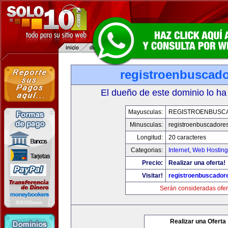
registroenbuscad
El dueño de este dominio lo ha
Mayusculas:
REGISTROENBUSC
Minusculas:
registroenbuscadore
Longitud:
20 caracteres
Categorias:
Internet
,
Web Hosting
Precio:
Realizar una oferta!
Visitar!
registroenbuscador
Serán consideradas ofer
Realizar una Oferta