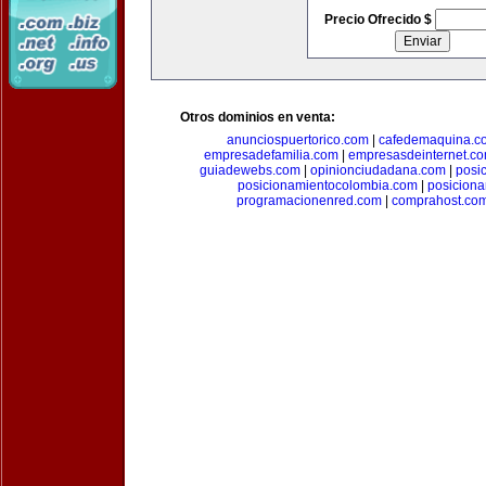
Precio Ofrecido $
Otros dominios en venta:
anunciospuertorico.com
|
cafedemaquina.c
empresadefamilia.com
|
empresasdeinternet.c
guiadewebs.com
|
opinionciudadana.com
|
posi
posicionamientocolombia.com
|
posicion
programacionenred.com
|
comprahost.co