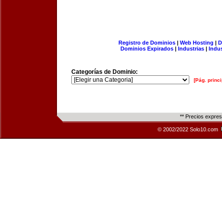
Registro de Dominios
|
Web Hosting
|
D
Dominios Expirados
|
Industrias
|
Indu
Categorías de Dominio:
[Pág. princi
** Precios expre
© 2002/2022 Solo10.com