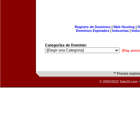
Registro de Dominios
|
Web Hosting
|
D
Dominios Expirados
|
Industrias
|
Indu
Categorías de Dominio:
[Pág. princi
** Precios expre
© 2002/2022 Solo10.com