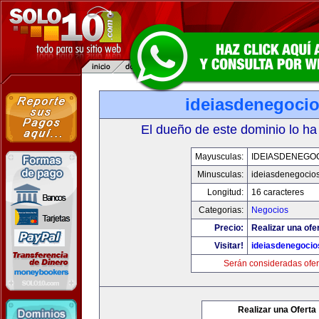
ideiasdenegoci
El dueño de este dominio lo ha
Mayusculas:
IDEIASDENEGO
Minusculas:
ideiasdenegocio
Longitud:
16 caracteres
Categorias:
Negocios
Precio:
Realizar una ofe
Visitar!
ideiasdenegoci
Serán consideradas ofer
Realizar una Oferta