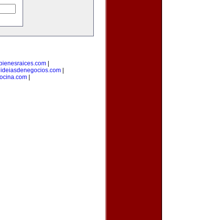
bienesraices.com
|
|
ideiasdenegocios.com
|
cocina.com
|