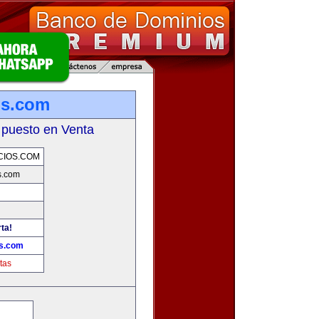
os.com
 puesto en Venta
CIOS.COM
s.com
rta!
os.com
tas